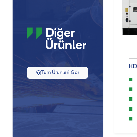
Diğer
Ürünler
KD 25 D2&M
KD
Tüm Ürünleri Gör
50 Hz
25 kVA
2,27 L. Hacim
Su Soğutmalı
4 Silindir, Dikey