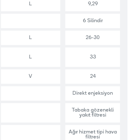
L
9,29
6 Silindir
L
26-30
L
33
V
24
Direkt enjeksiyon
Tabaka gözenekli
yakıt filtresi
Ağır hizmet tipi hava
filtresi