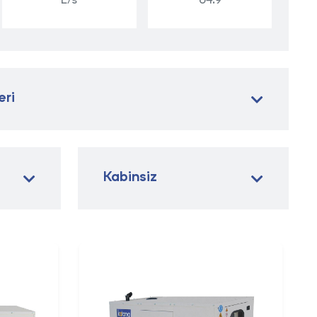
L/s
64.9
eri
Kabinsiz