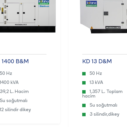
 1400 B&M
KD 13 D&M
50 Hz
50 Hz
1400 kVA
13 kVA
39,2 L. Hacim
1,357 L. Toplam
hacim
Su soğutmalı
Su soğutmalı
12 silindir dikey
3 silindir,dikey