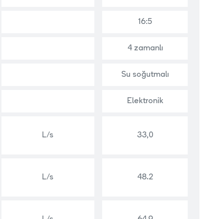
16:5
4 zamanlı
Su soğutmalı
Elektronik
L/s
33,0
L/s
48.2