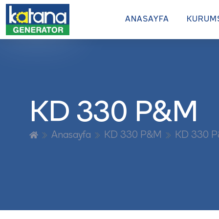
ANASAYFA
KURUM
KD 330 P&M
Anasayfa
KD 330 P&M
KD 330 