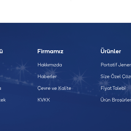
nü
Firmamız
Ürünler
Hakkımızda
Portatif Jener
Haberler
Size Özel Çö
a
Çevre ve Kalite
Fiyat Talebi
tek
KVKK
Ürün Broşürler