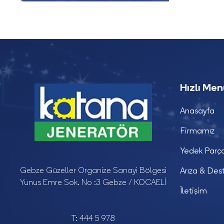
Hızlı Me
Anasayfa
Firmamız
Yedek Parç
Gebze Güzeller Organize Sanayi Bölgesi
Arıza & Des
Yunus Emre Sok. No :3 Gebze / KOCAELİ
İletişim
T:
444 5 978