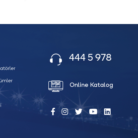
444 5 978
atörler
zümler
Online Katalog
i