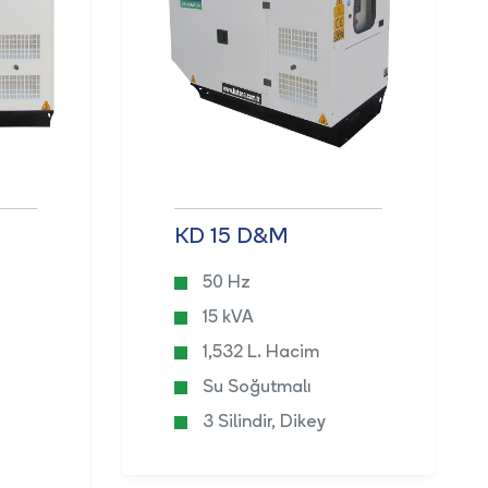
KD 15 D&M
50 Hz
15 kVA
1,532 L. Hacim
Su Soğutmalı
3 Silindir, Dikey