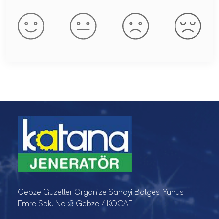
Gebze Güzeller Organize Sanayi Bölgesi Yunus
Emre Sok. No :3 Gebze / KOCAELİ