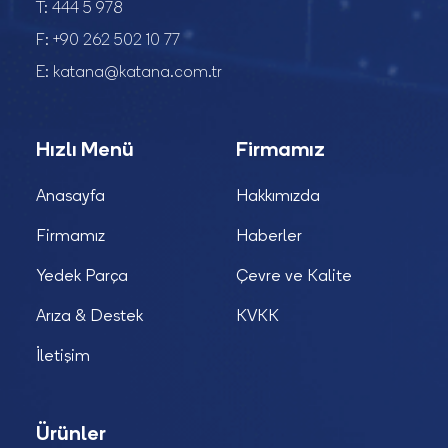
T:
444 5 978
F:
+90 262 502 10 77
E:
katana@katana.com.tr
Hızlı Menü
Firmamız
Anasayfa
Hakkımızda
Firmamız
Haberler
Yedek Parça
Çevre ve Kalite
Arıza & Destek
KVKK
İletişim
Ürünler