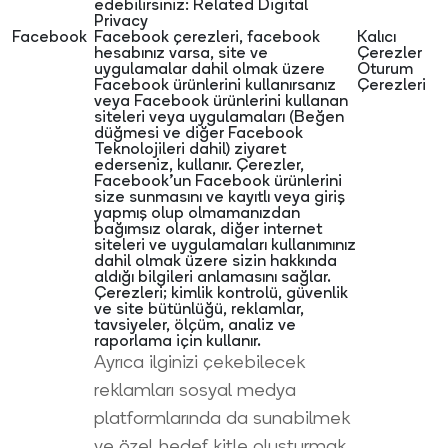
edebilirsiniz:
Related Digital
Privacy
Facebook
Facebook çerezleri, facebook
Kalıcı
hesabınız varsa, site ve
Çerezler
uygulamalar dahil olmak üzere
Oturum
Facebook ürünlerini kullanırsanız
Çerezleri
veya Facebook ürünlerini kullanan
siteleri veya uygulamaları (Beğen
düğmesi ve diğer Facebook
Teknolojileri dahil) ziyaret
ederseniz, kullanır. Çerezler,
Facebook’un Facebook ürünlerini
size sunmasını ve kayıtlı veya giriş
yapmış olup olmamanızdan
bağımsız olarak, diğer internet
siteleri ve uygulamaları kullanımınız
dahil olmak üzere sizin hakkında
aldığı bilgileri anlamasını sağlar.
Çerezleri; kimlik kontrolü, güvenlik
ve site bütünlüğü, reklamlar,
tavsiyeler, ölçüm, analiz ve
raporlama için kullanır.
Ayrıca ilginizi çekebilecek
reklamları sosyal medya
platformlarında da sunabilmek
ve özel hedef kitle oluşturmak