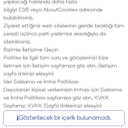
yapılacağı hakkında daha fazla
bilgiyi
ESB
veya
AboutCookies
adresinde
bulabilirsiniz.
Ziyaret ettiğiniz web sitelerinin geride bıraktığı tüm
çerezli üçüncü parti yazılımlar aracılığıyla da
silebilirsiniz.
Bizimle İletişime Geçin
Politika ile ilgili tüm soru ve görüşlerinizi bize
iletmek için
İletişim
sayfamıza göz atın. (iletişim
sayfa linkinizi ekleyin)
Veri Saklama ve İmha Politikası
Depolanan kişisel verilerinizin imhası için
Saklama
ve İmha Politikası
sayfamıza göz atın. KVKK
Sayfamız:
KVKK
(Sayfa linklerinizi ekleyin)
Gösterilecek bir içerik bulunamadı.