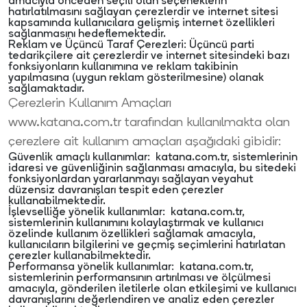
amacıyla önceden seçili olan seçeneklerin
hatırlatılmasını sağlayan çerezlerdir ve internet sitesi
kapsamında kullanıcılara gelişmiş internet özellikleri
sağlanmasını hedeflemektedir.
Reklam ve Üçüncü Taraf Çerezleri: Üçüncü parti
tedarikçilere ait çerezlerdir ve internet sitesindeki bazı
fonksiyonların kullanımına ve reklam takibinin
yapılmasına (uygun reklam gösterilmesine) olanak
sağlamaktadır.
Çerezlerin Kullanım Amaçları
www.katana.com.tr tarafından kullanılmakta olan
çerezlere ait kullanım amaçları aşağıdaki gibidir:
Güvenlik amaçlı kullanımlar: katana.com.tr, sistemlerinin
idaresi ve güvenliğinin sağlanması amacıyla, bu sitedeki
fonksiyonlardan yararlanmayı sağlayan veyahut
düzensiz davranışları tespit eden çerezler
kullanabilmektedir.
İşlevselliğe yönelik kullanımlar: katana.com.tr,
sistemlerinin kullanımını kolaylaştırmak ve kullanıcı
özelinde kullanım özellikleri sağlamak amacıyla,
kullanıcıların bilgilerini ve geçmiş seçimlerini hatırlatan
çerezler kullanabilmektedir.
Performansa yönelik kullanımlar: katana.com.tr,
sistemlerinin performansının artırılması ve ölçülmesi
amacıyla, gönderilen iletilerle olan etkileşimi ve kullanıcı
davranışlarını değerlendiren ve analiz eden çerezler