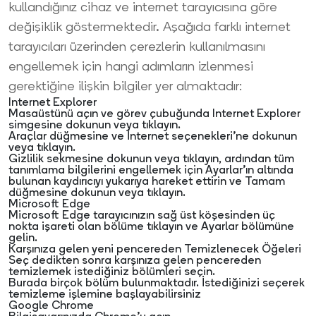
kullandığınız cihaz ve internet tarayıcısına göre
değişiklik göstermektedir. Aşağıda farklı internet
tarayıcıları üzerinden çerezlerin kullanılmasını
engellemek için hangi adımların izlenmesi
gerektiğine ilişkin bilgiler yer almaktadır:
Internet Explorer
Masaüstünü açın ve görev çubuğunda Internet Explorer
simgesine dokunun veya tıklayın.
Araçlar düğmesine ve İnternet seçenekleri’ne dokunun
veya tıklayın.
Gizlilik sekmesine dokunun veya tıklayın, ardından tüm
tanımlama bilgilerini engellemek için Ayarlar’ın altında
bulunan kaydırıcıyı yukarıya hareket ettirin ve Tamam
düğmesine dokunun veya tıklayın.
Microsoft Edge
Microsoft Edge tarayıcınızın sağ üst köşesinden üç
nokta işareti olan bölüme tıklayın ve Ayarlar bölümüne
gelin.
Karşınıza gelen yeni pencereden Temizlenecek Öğeleri
Seç dedikten sonra karşınıza gelen pencereden
temizlemek istediğiniz bölümleri seçin.
Burada birçok bölüm bulunmaktadır. İstediğinizi seçerek
temizleme işlemine başlayabilirsiniz
Google Chrome