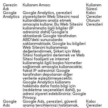
Çerezin
Kullanım Amacı
Kullanım
Adı
Süresi
Google
Google Analytics, çerezleri
Kalıcı
Analytics
ziyaretçilerin Web Sitesini nasıl
Çerezler
kullandıklarını analiz etmek
Oturum
amacıyla kullanır. Bu Web Sitesini
Çerezleri
kullanımınızla ilgili bilgiler (IP
adresiniz dahil) Google’a
aktarılarak Google tarafından
ABD’deki sunucularda
saklanmaktadır. Google bu bilgileri
Web Sitesini kullanımınızı
değerlendirmek, Şirket için Web
Sitesi faaliyetini derlemek ve Web
Sitesi faaliyeti ve internet
kullanımıyla ilgili başka hizmetler
sağlamak amacıyla kullanacaktır,
fakat IP adresinizi Google
tarafından depolanan diğer
verilerle eşleştirmeyecektir.
Google Analytics kullanımı
hakkında daha fazla bilgi için
(reddetme seçenekleri dahil), şu
adresi ziyaret edebilirsiniz:
Google
Privacy
.
Google
Google Ads, çerezleri, güvenli
Kalıcı
Ads
arama tercihlerinizi hatırlamak,
Çerezler