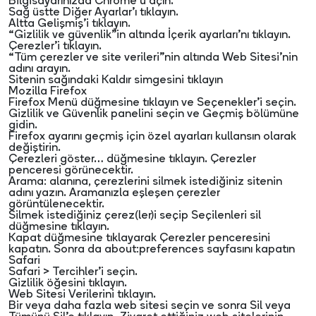
Bilgisayarınızda Chrome’u açın.
Sağ üstte Diğer Ayarlar’ı tıklayın.
Altta Gelişmiş’i tıklayın.
“Gizlilik ve güvenlik”in altında İçerik ayarları’nı tıklayın.
Çerezler’i tıklayın.
“Tüm çerezler ve site verileri”nin altında Web Sitesi’nin
adını arayın.
Sitenin sağındaki Kaldır simgesini tıklayın
Mozilla Firefox
Firefox Menü düğmesine tıklayın ve Seçenekler’i seçin.
Gizlilik ve Güvenlik panelini seçin ve Geçmiş bölümüne
gidin.
Firefox ayarını geçmiş için özel ayarları kullansın olarak
değiştirin.
Çerezleri göster… düğmesine tıklayın. Çerezler
penceresi görünecektir.
Arama: alanına, çerezlerini silmek istediğiniz sitenin
adını yazın. Aramanızla eşleşen çerezler
görüntülenecektir.
Silmek istediğiniz çerez(ler)i seçip Seçilenleri sil
düğmesine tıklayın.
Kapat düğmesine tıklayarak Çerezler penceresini
kapatın. Sonra da about:preferences sayfasını kapatın
Safari
Safari > Tercihler’i seçin.
Gizlilik öğesini tıklayın.
Web Sitesi Verilerini tıklayın.
Bir veya daha fazla web sitesi seçin ve sonra Sil veya