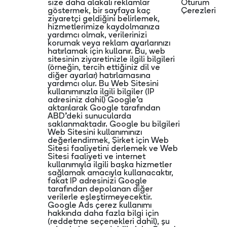
size daha alakalı reklamlar
Oturum
göstermek, bir sayfaya kaç
Çerezleri
ziyaretçi geldiğini belirlemek,
hizmetlerimize kaydolmanıza
yardımcı olmak, verilerinizi
korumak veya reklam ayarlarınızı
hatırlamak için kullanır. Bu, web
sitesinin ziyaretinizle ilgili bilgileri
(örneğin, tercih ettiğiniz dil ve
diğer ayarlar) hatırlamasına
yardımcı olur. Bu Web Sitesini
kullanımınızla ilgili bilgiler (IP
adresiniz dahil) Google’a
aktarılarak Google tarafından
ABD’deki sunucularda
saklanmaktadır. Google bu bilgileri
Web Sitesini kullanımınızı
değerlendirmek, Şirket için Web
Sitesi faaliyetini derlemek ve Web
Sitesi faaliyeti ve internet
kullanımıyla ilgili başka hizmetler
sağlamak amacıyla kullanacaktır,
fakat IP adresinizi Google
tarafından depolanan diğer
verilerle eşleştirmeyecektir.
Google Ads çerez kullanımı
hakkında daha fazla bilgi için
(reddetme seçenekleri dahil), şu