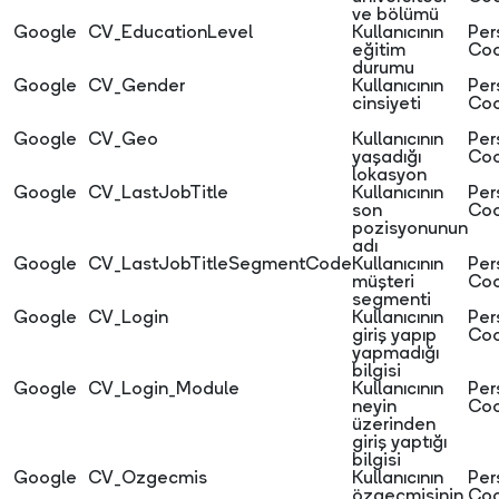
ve bölümü
Google
CV_EducationLevel
Kullanıcının
Per
eğitim
Coo
durumu
Google
CV_Gender
Kullanıcının
Per
cinsiyeti
Coo
Google
CV_Geo
Kullanıcının
Per
yaşadığı
Coo
lokasyon
Google
CV_LastJobTitle
Kullanıcının
Per
son
Coo
pozisyonunun
adı
Google
CV_LastJobTitleSegmentCode
Kullanıcının
Per
müşteri
Coo
segmenti
Google
CV_Login
Kullanıcının
Per
giriş yapıp
Coo
yapmadığı
bilgisi
Google
CV_Login_Module
Kullanıcının
Per
neyin
Coo
üzerinden
giriş yaptığı
bilgisi
Google
CV_Ozgecmis
Kullanıcının
Per
özgeçmişinin
Coo