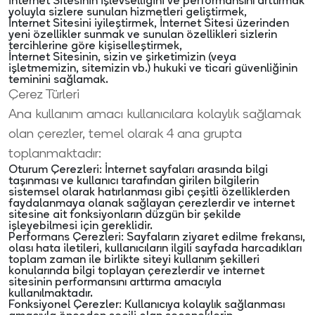
İnternet Sitesinin işlevselliğini ve performansını arttırmak
yoluyla sizlere sunulan hizmetleri geliştirmek,
İnternet Sitesini iyileştirmek, İnternet Sitesi üzerinden
yeni özellikler sunmak ve sunulan özellikleri sizlerin
tercihlerine göre kişiselleştirmek,
İnternet Sitesinin, sizin ve şirketimizin (veya
işletmemizin, sitemizin vb.) hukuki ve ticari güvenliğinin
teminini sağlamak.
Çerez Türleri
Ana kullanım amacı kullanıcılara kolaylık sağlamak
olan çerezler, temel olarak 4 ana grupta
toplanmaktadır:
Oturum Çerezleri: İnternet sayfaları arasında bilgi
taşınması ve kullanıcı tarafından girilen bilgilerin
sistemsel olarak hatırlanması gibi çeşitli özelliklerden
faydalanmaya olanak sağlayan çerezlerdir ve internet
sitesine ait fonksiyonların düzgün bir şekilde
işleyebilmesi için gereklidir.
Performans Çerezleri: Sayfaların ziyaret edilme frekansı,
olası hata iletileri, kullanıcıların ilgili sayfada harcadıkları
toplam zaman ile birlikte siteyi kullanım şekilleri
konularında bilgi toplayan çerezlerdir ve internet
sitesinin performansını arttırma amacıyla
kullanılmaktadır.
Fonksiyonel Çerezler: Kullanıcıya kolaylık sağlanması