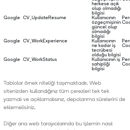
herkese açık
olup olmadığı
bilgisi
Google
CV_UpdateResume
Kullanıcının
Per
özgeçmişinin
Coo
güncel olup
olmadığı
bilgisi
Google
CV_WorkExperience
Kullanıcının
Per
ne kadar iş
Coo
tecrübesi
olduğu bilgisi
Google
CV_WorkStatus
Kullanıcının iş
Per
sahipliği
Coo
bilgisi
Tablolar örnek niteliği taşımaktadır. Web
sitenizden kullandığınız tüm çerezleri tek tek
yazmalı ve açıklamalısınız, depolanma sürelerini de
eklemelisiniz.
Diğer ana web tarayıcılarında bu işlemin nasıl