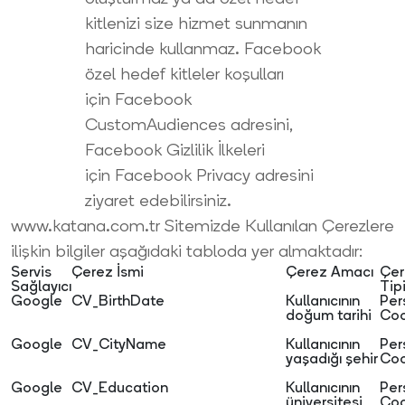
kitlenizi size hizmet sunmanın
haricinde kullanmaz. Facebook
özel hedef kitleler koşulları
için
Facebook
CustomAudiences
adresini,
Facebook Gizlilik İlkeleri
için
Facebook Privacy
adresini
ziyaret edebilirsiniz.
www.katana.com.tr Sitemizde Kullanılan Çerezlere
ilişkin bilgiler aşağıdaki tabloda yer almaktadır:
Servis
Çerez İsmi
Çerez Amacı
Çer
Sağlayıcı
Tip
Google
CV_BirthDate
Kullanıcının
Per
doğum tarihi
Coo
Google
CV_CityName
Kullanıcının
Per
yaşadığı şehir
Coo
Google
CV_Education
Kullanıcının
Per
üniversitesi
Coo