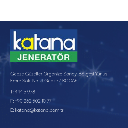
Gebze Güzeller Organize Sanayi Bölgesi Yunus
Emre Sok. No :3 Gebze / KOCAELİ
T:
444 5 978
F:
+90 262 502 10 77
E:
katana@katana.com.tr