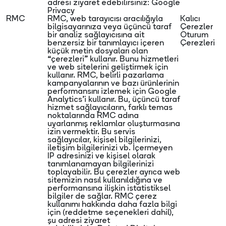
adresi ziyaret edebilirsiniz:
Google
Privacy
RMC
RMC, web tarayıcısı aracılığıyla
Kalıcı
bilgisayarınıza veya üçüncü taraf
Çerezler
bir analiz sağlayıcısına ait
Oturum
benzersiz bir tanımlayıcı içeren
Çerezleri
küçük metin dosyaları olan
“çerezleri” kullanır. Bunu hizmetleri
ve web sitelerini geliştirmek için
kullanır. RMC, belirli pazarlama
kampanyalarının ve bazı ürünlerinin
performansını izlemek için Google
Analytics’i kullanır. Bu, üçüncü taraf
hizmet sağlayıcıların, farklı temas
noktalarında RMC adına
uyarlanmış reklamlar oluşturmasına
izin vermektir. Bu servis
sağlayıcılar, kişisel bilgilerinizi,
iletişim bilgilerinizi vb. İçermeyen
IP adresinizi ve kişisel olarak
tanımlanamayan bilgilerinizi
toplayabilir. Bu çerezler ayrıca web
sitemizin nasıl kullanıldığına ve
performansına ilişkin istatistiksel
bilgiler de sağlar. RMC çerez
kullanımı hakkında daha fazla bilgi
için (reddetme seçenekleri dahil),
şu adresi ziyaret