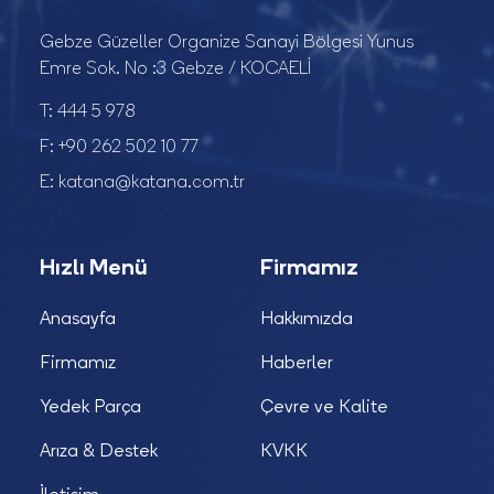
Gebze Güzeller Organize Sanayi Bölgesi Yunus
Emre Sok. No :3 Gebze / KOCAELİ
T:
444 5 978
F:
+90 262 502 10 77
E:
katana@katana.com.tr
Hızlı Menü
Firmamız
Anasayfa
Hakkımızda
Firmamız
Haberler
Yedek Parça
Çevre ve Kalite
Arıza & Destek
KVKK