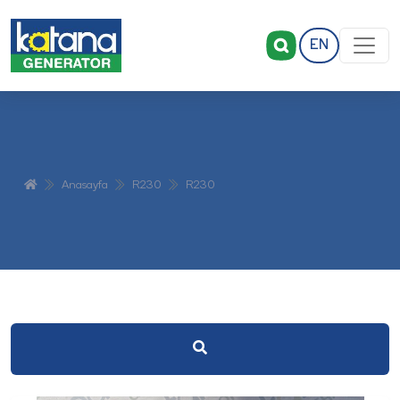
EN
Anasayfa
R230
R230