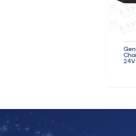
Otomatik Başlatma
Gen
Kontrol Modülü
Cha
DSE7210
24V