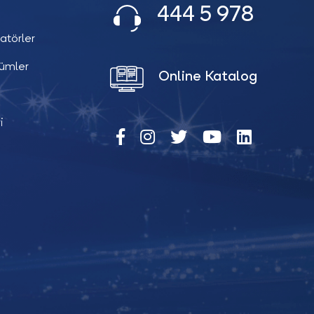
444 5 978
atörler
zümler
Online Katalog
i