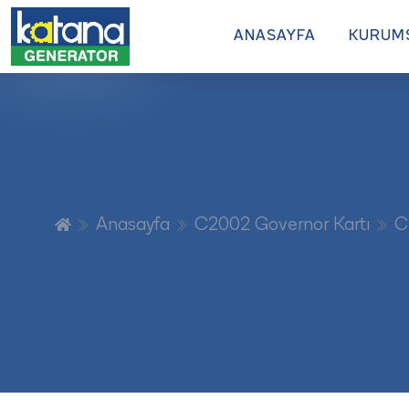
ANASAYFA
KURUM
Anasayfa
C2002 Governor Kartı
C