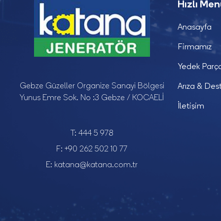
Hızlı Me
Anasayfa
Firmamız
Yedek Parç
Gebze Güzeller Organize Sanayi Bölgesi
Arıza & Des
Yunus Emre Sok. No :3 Gebze / KOCAELİ
İletişim
T:
444 5 978
F:
+90 262 502 10 77
E:
katana@katana.com.tr