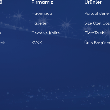
nü
Firmamız
Ürünler
Hakkımızda
Portatif Jener
Haberler
Size Özel Çö
a
Çevre ve Kalite
Fiyat Talebi
tek
KVKK
Ürün Broşürler