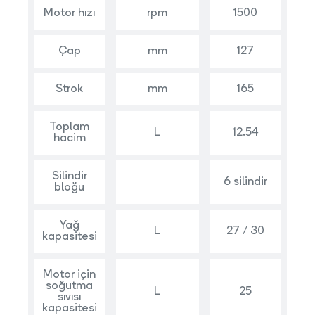
Motor hızı
rpm
1500
Çap
mm
127
Strok
mm
165
Toplam
L
12.54
hacim
Silindir
6 silindir
bloğu
Yağ
L
27 / 30
kapasitesi
Motor için
soğutma
L
25
sıvısı
kapasitesi