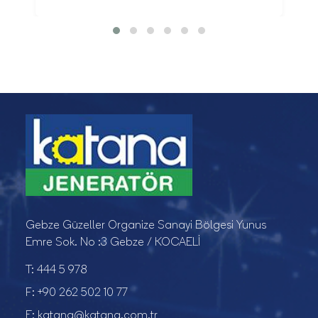
Gebze Güzeller Organize Sanayi Bölgesi Yunus
Emre Sok. No :3 Gebze / KOCAELİ
T:
444 5 978
F:
+90 262 502 10 77
E:
katana@katana.com.tr