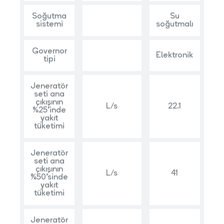
Soğutma
Su
sistemi
soğutmalı
Governor
Elektronik
tipi
Jeneratör
seti ana
çıkışının
L/s
22.1
%25’inde
yakıt
tüketimi
Jeneratör
seti ana
çıkışının
L/s
41
%50’sinde
yakıt
tüketimi
Jeneratör