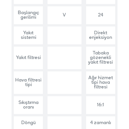
Başlangıç
V
24
gerilimi
Yakıt
Direkt
sistemi
enjeksiyon
Tabaka
Yakıt filtresi
gözenekli
yakıt filtresi
Ağır hizmet
Hava filtresi
tipi hava
tipi
filtresi
Sıkıştırma
16:1
oranı
Döngü
4 zamanlı