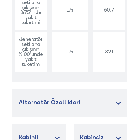
seti ana
çıkışının
L/s
60.7
%75’inde
yakıt
tüketimi
Jeneratör
seti ana
çıkışının
L/s
82.1
%100’ünde
yakıt
tüketim
Alternatör Özellikleri
Kabinli
Kabinsiz