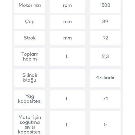
Motor hızı
rpm
1500
Çap
mm
89
Strok
mm
92
Toplam
L
2,3
hacim
Silindir
4 silindir
bloğu
Yağ
L
7.1
kapasitesi
Motor için
soğutma
L
5
sıvısı
kapasitesi