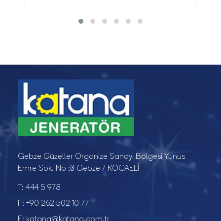
Gebze Güzeller Organize Sanayi Bölgesi Yunus
Emre Sok. No :3 Gebze / KOCAELİ
T:
444 5 978
F:
+90 262 502 10 77
E:
katana@katana.com.tr