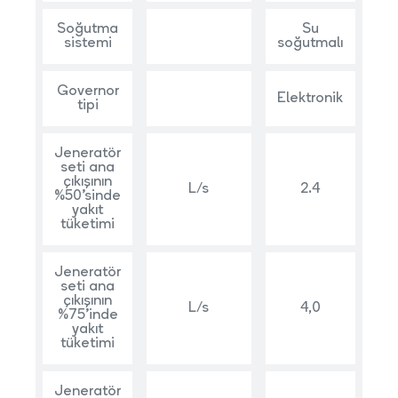
Soğutma
Su
sistemi
soğutmalı
Governor
Elektronik
tipi
Jeneratör
seti ana
çıkışının
L/s
2.4
%50’sinde
yakıt
tüketimi
Jeneratör
seti ana
çıkışının
L/s
4,0
%75’inde
yakıt
tüketimi
Jeneratör