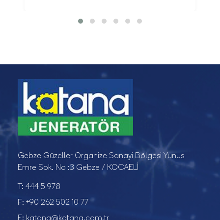
Gebze Güzeller Organize Sanayi Bölgesi Yunus
Emre Sok. No :3 Gebze / KOCAELİ
T:
444 5 978
F:
+90 262 502 10 77
E:
katana@katana.com.tr