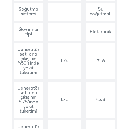
Soğutma
Su
sistemi
soğutmalı
Governor
Elektronik
tipi
Jeneratör
seti ana
çıkışının
L/s
31.6
%50’sinde
yakıt
tüketimi
Jeneratör
seti ana
çıkışının
L/s
45.8
%75’inde
yakıt
tüketimi
Jeneratör