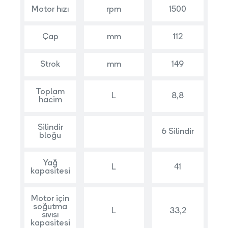
Motor hızı
rpm
1500
Çap
mm
112
Strok
mm
149
Toplam
L
8,8
hacim
Silindir
6 Silindir
bloğu
Yağ
L
41
kapasitesi
Motor için
soğutma
L
33,2
sıvısı
kapasitesi