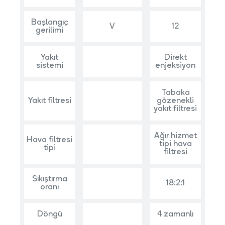
Başlangıç
V
12
gerilimi
Yakıt
Direkt
sistemi
enjeksiyon
Tabaka
Yakıt filtresi
gözenekli
yakıt filtresi
Ağır hizmet
Hava filtresi
tipi hava
tipi
filtresi
Sıkıştırma
18:2:1
oranı
Döngü
4 zamanlı