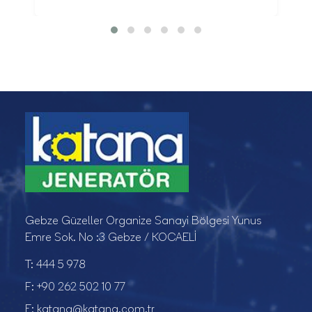
Gebze Güzeller Organize Sanayi Bölgesi Yunus
Emre Sok. No :3 Gebze / KOCAELİ
T:
444 5 978
F:
+90 262 502 10 77
E:
katana@katana.com.tr