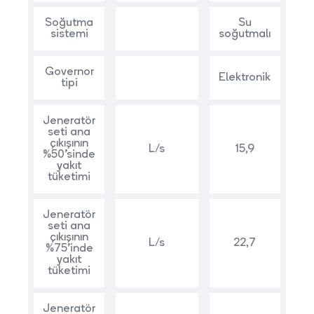
Soğutma
Su
sistemi
soğutmalı
Governor
Elektronik
tipi
Jeneratör
seti ana
çıkışının
L/s
15,9
%50’sinde
yakıt
tüketimi
Jeneratör
seti ana
çıkışının
L/s
22,7
%75’inde
yakıt
tüketimi
Jeneratör