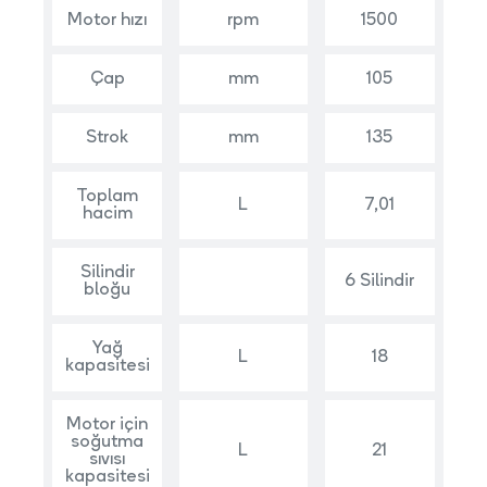
Motor hızı
rpm
1500
Çap
mm
105
Strok
mm
135
Toplam
L
7,01
hacim
Silindir
6 Silindir
bloğu
Yağ
L
18
kapasitesi
Motor için
soğutma
L
21
sıvısı
kapasitesi